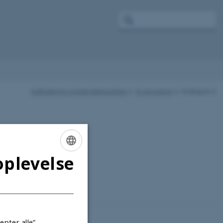
Kollegierne i Universitetsparken
Vi renoverer
Kollegium 3
oplevelse
ENGLISH
DANISH
epter alle”