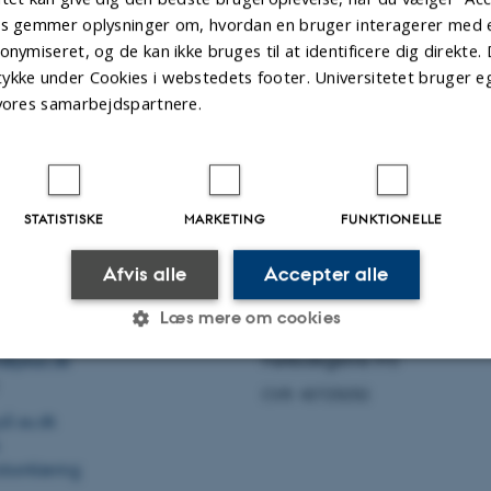
es gemmer oplysninger om, hvordan en bruger interagerer med et
onymiseret, og de kan ikke bruges til at identificere dig direkte. 
ykke under Cookies i webstedets footer. Universitetet bruger e
 vores samarbejdspartnere.
STATISTISKE
MARKETING
FUNKTIONELLE
Afvis alle
Accepter alle
Læs mere om cookies
Parkkollegierne P/S
t@pkas.dk
CVR: 43729292
Statistiske
Marketing
Funktionelle
på au.dk
dserklæring