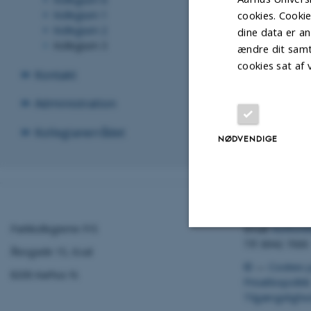
cookies. Cooki
Kollegium 1
Kollegium 2
dine data er an
Kollegium 3
ændre dit samt
cookies sat af
Kontakt
Administration
Kollegianerrådet
NØDVENDIGE
Parkkollegierne P/S
Email:
kontore
Tlf: 8942 7000
Åbogade 15, 6.sal
Nødvendige
©
—
Cookies 
8200 Aarhus N.
Privatlivspolitik
Tilgængelighe