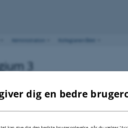
Administration
Kollegianerrådet
egium 3
rev nr. 1 - oktober 2022
giver dig en bedre bruger
rev nr. 2 - december 2022
.2026
tet kan give dig den bedste brugeroplevelse, når du vælger ”Acc