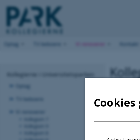
Optag
Til beboere
Vi renoverer
Kontakt
Koll
Kollegierne i Universitetsparken
Optag
Nyhedsb
Til beboere
Cookies 
Vi renoverer
Nyhedsb
Kollegium 7
Kollegium 9
Kollegium 8
Revideret 07.05
Aarhus Universi
Kollegium 6