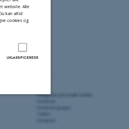
 website. Alle
Du kan altid
gne cookies og
UKLASSIFICEREDE
Kollegierne på sociale medier:
Facebook
Uklassificerede
Facebook-gruppe
Twitter
Instagram