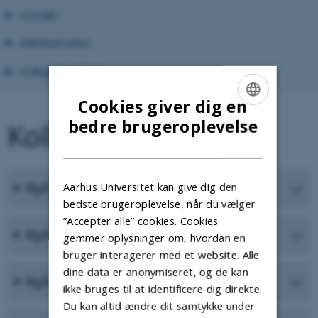
Kontakt
Administration
Kollegianerrådet
Cookies giver dig en
ENGLISH
bedre brugeroplevelse
Kollegium 6
DANISH
Nyhedsbrev nr. 8 - april 2021
Aarhus Universitet kan give dig den
bedste brugeroplevelse, når du vælger
”Accepter alle” cookies. Cookies
Nyhedsbrev nr. 7 - februar 2021
gemmer oplysninger om, hvordan en
bruger interagerer med et website. Alle
dine data er anonymiseret, og de kan
Nyhedsbrev nr. 6 - januar 2021
ikke bruges til at identificere dig direkte.
Du kan altid ændre dit samtykke under