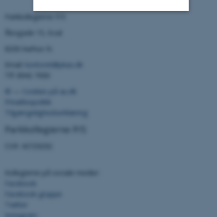
Parkkollegierne P/S
Nødvendige
Statistiske
Marketing
Åbogade 15, 6.sal
Funktionelle
Uklassificerede
8200 Aarhus N.
Email:
kontoret@pkas.dk
Tlf: 8942 7000
Nødvendige cookies hjælper
©
—
Cookies på au.dk
med at gøre hjemmesiden
Privatlivspolitik
brugbar ved at aktivere
Tilgængelighedserklæring
nogle grundlæggende
Parkkollegierne P/S
funktioner som navigation
CVR: 43729292
mm. Hjemmesiden kan ikke
fungerer uden disse cookies.
Kollegierne på sociale medier:
Facebook
Facebook-gruppe
Navn
Udbyder / Domæne
Twitter
be_typo_user
TYPO3 Association
Instagram