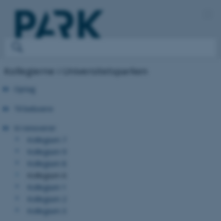
Kollegierne i Universitetsparken
Optag
Til beboere
Vi renoverer
Kollegium 7
Kollegium 9
Kollegium 8
Kollegium 6
Kollegium 1
Kollegium 2
Kollegium 3