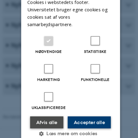
Cookies i webstedets footer.
Nyhedsbrev nr. 5 - december 2020
Universitetet bruger egne cookies og
cookies sat af vores
Nyhedsbrev nr. 4 - november 2020
samarbejdspartnere.
Nyhedsbrev nr. 3 - oktober 2020
NØDVENDIGE
STATISTISKE
Nyhedsbrev nr. 2 - september 2020
MARKETING
FUNKTIONELLE
Nyhedsbrev nr. 1 - august 2020
UKLASSIFICEREDE
Revideret 07.05.2026
Afvis alle
Accepter alle
Læs mere om cookies