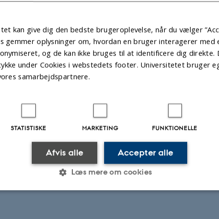
ning på glasfacader forbydes. Derudover skal alle opslag på kollegie
m, eller hvad der svarer til et A3-ark.
tet kan give dig den bedste brugeroplevelse, når du vælger ”Acc
n ilægges to eksemplarer af samme trykte materiale i hver postkasse
es gemmer oplysninger om, hvordan en bruger interagerer med et
onymiseret, og de kan ikke bruges til at identificere dig direkte. 
ykke under Cookies i webstedets footer. Universitetet bruger e
.2026
 vores samarbejdspartnere.
STATISTISKE
MARKETING
FUNKTIONELLE
Afvis alle
Accepter alle
Læs mere om cookies
Statistiske
Marketing
Funktionelle